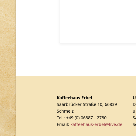
Kaffeehaus Erbel
U
Saarbrücker Straße 10, 66839
D
Schmelz
u
Tel.: +49 (0) 06887 - 2780
S
Email:
kaffeehaus-erbel@live.de
S