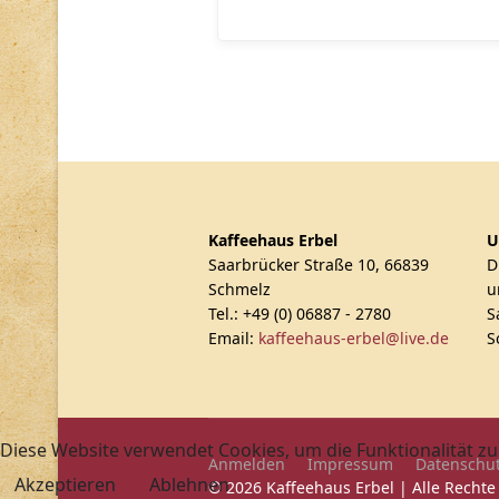
Kaffeehaus Erbel
U
Saarbrücker Straße 10, 66839
D
Schmelz
u
Tel.: +49 (0) 06887 - 2780
S
Email:
kaffeehaus-erbel@live.de
S
Diese Website verwendet Cookies, um die Funktionalität zu
Anmelden
Impressum
Datenschut
Akzeptieren
Ablehnen
© 2026 Kaffeehaus Erbel | Alle Rechte