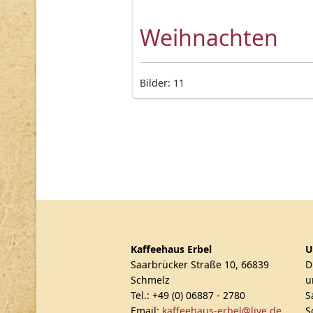
Weihnachten
Bilder: 11
Kaffeehaus Erbel
U
Saarbrücker Straße 10, 66839
D
Schmelz
u
Tel.: +49 (0) 06887 - 2780
S
Email:
kaffeehaus-erbel@live.de
S