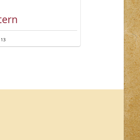
tern
 13