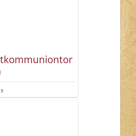
stkommuniontor
n
 3